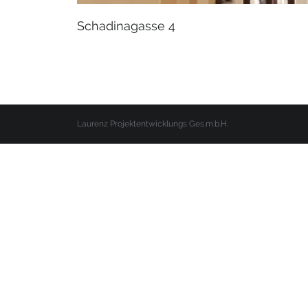
Schadinagasse 4
Laurenz Projektentwicklungs Ges.m.b.H.