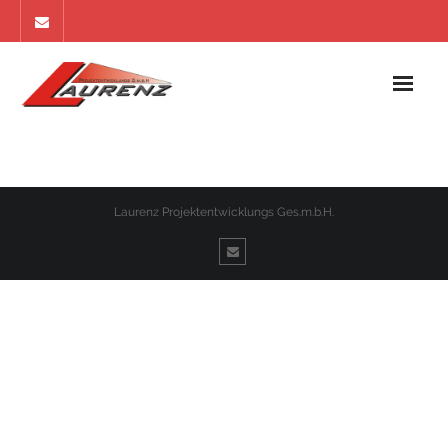
Home
Referenzen
Laurenz Projektentwicklungs Ges.m.b.H.
Apartments
Ankauf
Impressum
Kontakt