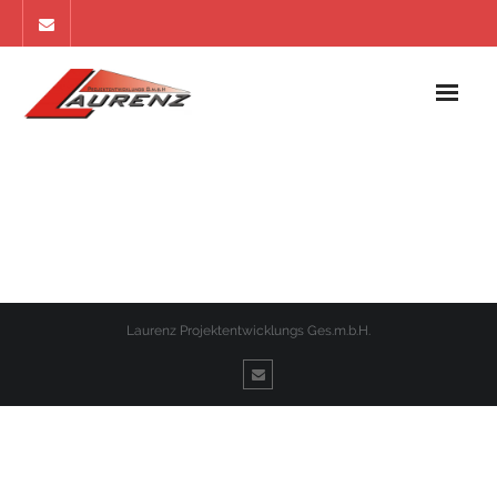
Home
Referenzen
Apartments
Ankauf
Laurenz Projektentwicklungs Ges.m.b.H.
Impressum
Kontakt