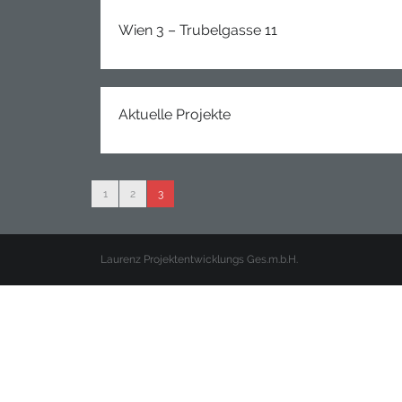
Wien 3 – Trubelgasse 11
Aktuelle Projekte
1
2
3
Laurenz Projektentwicklungs Ges.m.b.H.