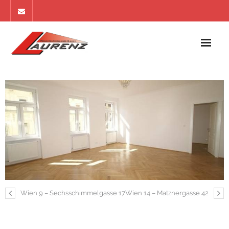
Home
Referenzen
Apartments
Ankauf
Impressum
Kontakt
Wien 9 – Sechsschimmelgasse 17
Wien 14 – Matznergasse 42